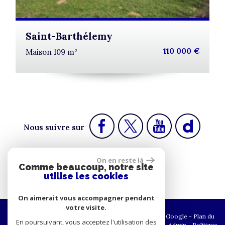
Saint-Barthélemy
110 000 €
Maison 109 m²
Nous suivre sur
On en reste là
Comme beaucoup, notre site
Espace propriétaire
utilise les cookies
On aimerait vous accompagner pendant
votre visite.
© 2026 | Tous droits réservés | Traduction powered by Google -
Plan du
En poursuivant, vous acceptez l'utilisation des
site
-
Mentions légales
-
Nos honoraires
-
Partenaires
-
Admin
-
Politique