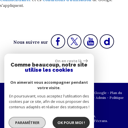
s'appliquent.
Nous suivre sur
On en reste là
Comme beaucoup, notre site
Espace propriétaire
utilise les cookies
On aimerait vous accompagner pendant
votre visite.
© 2026 | Tous droits réservés | Traduction powered by Google -
Plan du
En poursuivant, vous acceptez l'utilisation des
site
-
Mentions légales
-
Nos honoraires
-
Partenaires
-
Admin
-
Politique
cookies par ce site, afin de vous proposer des
RGPD
contenus adaptés et réaliser des statistiques !
Site internet compatible multi-supports,
un seul site adaptable à tous les types d'écrans.
PARAMÉTRER
OK POUR MOI !