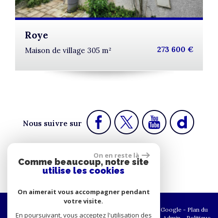
Roye
273 600 €
Maison de village 305 m²
Nous suivre sur
On en reste là
Comme beaucoup, notre site
Espace propriétaire
utilise les cookies
On aimerait vous accompagner pendant
votre visite.
© 2026 | Tous droits réservés | Traduction powered by Google -
Plan du
En poursuivant, vous acceptez l'utilisation des
site
-
Mentions légales
-
Nos honoraires
-
Partenaires
-
Admin
-
Politique